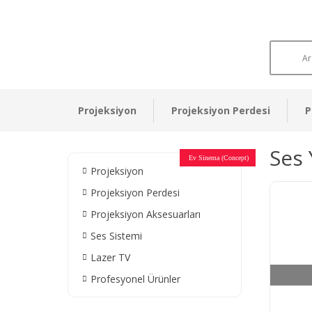
Projeksiyon
Projeksiyon Perdesi
P
Ses 
Otel Sinema Salonları
Ev Sinema (Concept)
Devlet Kurumları
Restaurant - Cafe
Ev Sinema
Ev Sinema
Ev Sinema
Ev Sinema
Ev Sinema
Müzeler
Projeksiyon
Projeksiyon Perdesi
Projeksiyon Aksesuarları
Ses Sistemi
Lazer TV
Profesyonel Ürünler