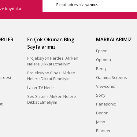
ize kaydolun!
RİLER
En Çok Okunan Blog
MARKALARIMIZ
Sayfalarımız
Epson
Projeksiyon Perdesi Alırken
Optoma
Nelere Dikkat Etmeliyim
Benq
Projeksiyon Cihazı Alırken
erdesi
Gamma Screens
Nelere Dikkat Etmeliyim
Viewsonic
Lazer TV Nedir
Sony
Ses Sistemi Alırken Nelere
Dikkat Etmeliyim
tı
Panasonic
Denon
Jamo
Pioneer