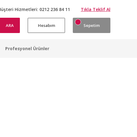
üşteri Hizmetleri:
0212 236 84 11
Tıkla Teklif Al
ARA
Hesabım
Sepetim
Profesyonel Ürünler