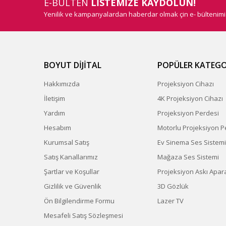
E-BÜLTEN
LİSTEMİZE KAYDOLUN!
Yenilik ve kampanyalardan haberdar olmak çin e- bültenim
BOYUT DİJİTAL
POPÜLER KATEGO
Hakkımızda
Projeksiyon Cihazı
İletişim
4K Projeksiyon Cihazı
Yardım
Projeksiyon Perdesi
Hesabım
Motorlu Projeksiyon P
Kurumsal Satış
Ev Sinema Ses Sistemi
Satış Kanallarımız
Mağaza Ses Sistemi
Şartlar ve Koşullar
Projeksiyon Askı Apara
Gizlilik ve Güvenlik
3D Gözlük
Ön Bilgilendirme Formu
Lazer TV
Mesafeli Satış Sözleşmesi