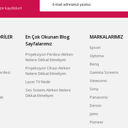
ize kaydolun!
RİLER
En Çok Okunan Blog
MARKALARIMIZ
Sayfalarımız
Epson
Projeksiyon Perdesi Alırken
Optoma
Nelere Dikkat Etmeliyim
Benq
Projeksiyon Cihazı Alırken
erdesi
Gamma Screens
Nelere Dikkat Etmeliyim
Viewsonic
Lazer TV Nedir
Sony
Ses Sistemi Alırken Nelere
Dikkat Etmeliyim
tı
Panasonic
Denon
Jamo
Pioneer