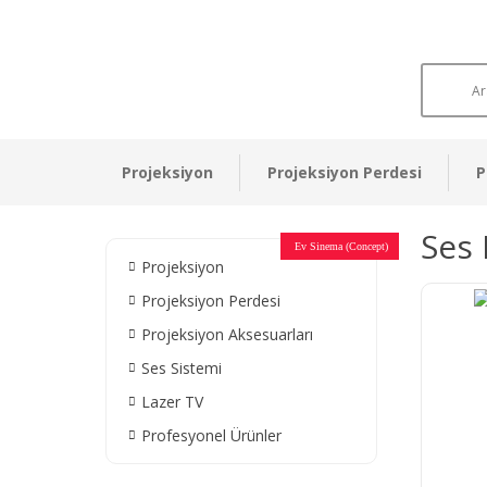
Projeksiyon
Projeksiyon Perdesi
P
Ses 
Otel Sinema Salonları
Ev Sinema (Concept)
Devlet Kurumları
Restaurant - Cafe
Ev Sinema
Ev Sinema
Ev Sinema
Ev Sinema
Ev Sinema
Müzeler
Projeksiyon
Projeksiyon Perdesi
Projeksiyon Aksesuarları
Ses Sistemi
Lazer TV
Profesyonel Ürünler