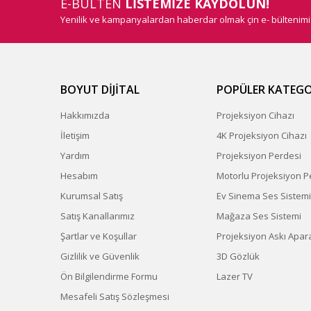
E-BÜLTEN
LİSTEMİZE KAYDOLUN!
Yenilik ve kampanyalardan haberdar olmak çin e- bültenim
BOYUT DİJİTAL
POPÜLER KATEGO
Hakkımızda
Projeksiyon Cihazı
İletişim
4K Projeksiyon Cihazı
Yardım
Projeksiyon Perdesi
Hesabım
Motorlu Projeksiyon P
Kurumsal Satış
Ev Sinema Ses Sistemi
Satış Kanallarımız
Mağaza Ses Sistemi
Şartlar ve Koşullar
Projeksiyon Askı Apara
Gizlilik ve Güvenlik
3D Gözlük
Ön Bilgilendirme Formu
Lazer TV
Mesafeli Satış Sözleşmesi