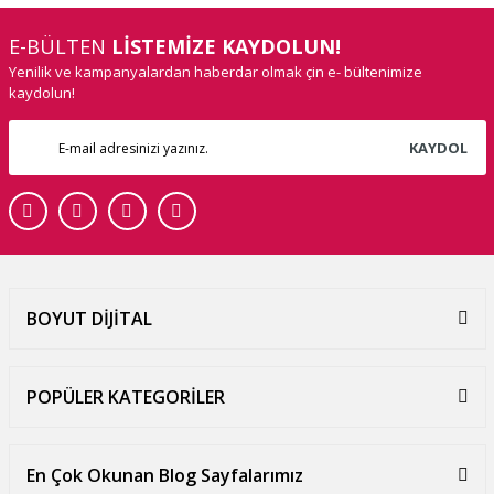
E-BÜLTEN
LİSTEMİZE KAYDOLUN!
Yenilik ve kampanyalardan haberdar olmak çin e- bültenimize
kaydolun!
KAYDOL
BOYUT DİJİTAL
POPÜLER KATEGORİLER
En Çok Okunan Blog Sayfalarımız