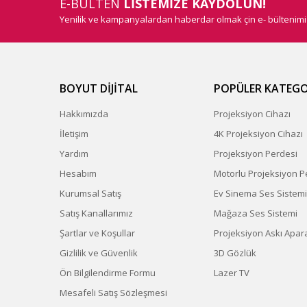
E-BÜLTEN
LİSTEMİZE KAYDOLUN!
Yenilik ve kampanyalardan haberdar olmak çin e- bültenim
BOYUT DİJİTAL
POPÜLER KATEGO
Hakkımızda
Projeksiyon Cihazı
İletişim
4K Projeksiyon Cihazı
Yardım
Projeksiyon Perdesi
Hesabım
Motorlu Projeksiyon P
Kurumsal Satış
Ev Sinema Ses Sistemi
Satış Kanallarımız
Mağaza Ses Sistemi
Şartlar ve Koşullar
Projeksiyon Askı Apara
Gizlilik ve Güvenlik
3D Gözlük
Ön Bilgilendirme Formu
Lazer TV
Mesafeli Satış Sözleşmesi