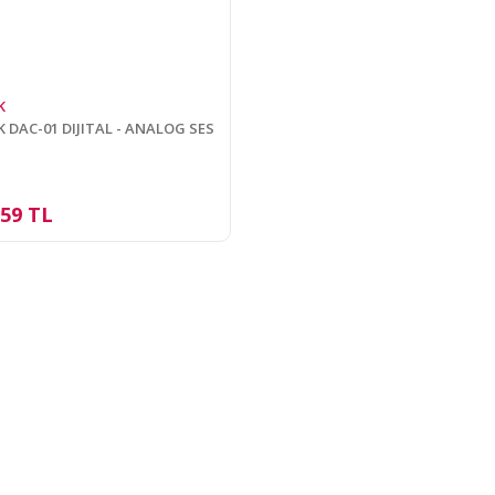
K
 DAC-01 DIJITAL - ANALOG SES
İ
,59 TL