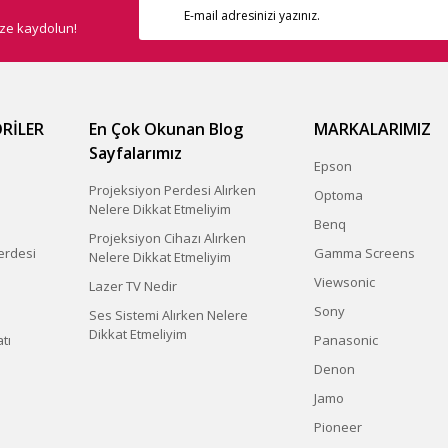
ize kaydolun!
RİLER
En Çok Okunan Blog
MARKALARIMIZ
Sayfalarımız
Epson
Projeksiyon Perdesi Alırken
Optoma
Nelere Dikkat Etmeliyim
Benq
Projeksiyon Cihazı Alırken
erdesi
Gamma Screens
Nelere Dikkat Etmeliyim
Viewsonic
Lazer TV Nedir
Sony
Ses Sistemi Alırken Nelere
Dikkat Etmeliyim
tı
Panasonic
Denon
Jamo
Pioneer