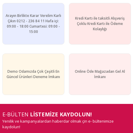
Arayın Birlikte Karar Verelim Karlı
Kredi Kartı ile taksitli Alışveriş
Çıkın 0212 - 236 84 11 Hafa içi:
Çoklu Kredi Kartı ile Ödeme
09:00 - 18:00 Cumartesi: 09:00 -
Kolaylığı
15:00
Demo Odamızda Çok Çeşitli En
Online Öde Mağazadan Gel Al
Güncel Ürünleri Deneme İmkanı
İmkanı
E-BÜLTEN
LİSTEMİZE KAYDOLUN!
Yenilik ve kampanyalardan haberdar olmak çin e- bültenimize
kaydolun!