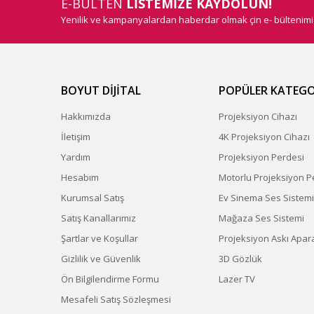
E-BÜLTEN
LİSTEMİZE KAYDOLUN!
Yenilik ve kampanyalardan haberdar olmak çin e- bültenim
BOYUT DİJİTAL
POPÜLER KATEGO
Hakkımızda
Projeksiyon Cihazı
İletişim
4K Projeksiyon Cihazı
Yardım
Projeksiyon Perdesi
Hesabım
Motorlu Projeksiyon P
Kurumsal Satış
Ev Sinema Ses Sistemi
Satış Kanallarımız
Mağaza Ses Sistemi
Şartlar ve Koşullar
Projeksiyon Askı Apara
Gizlilik ve Güvenlik
3D Gözlük
Ön Bilgilendirme Formu
Lazer TV
Mesafeli Satış Sözleşmesi