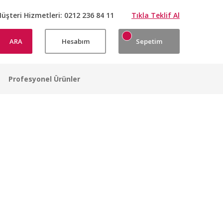
üşteri Hizmetleri:
0212 236 84 11
Tıkla Teklif Al
ARA
Hesabım
Sepetim
Profesyonel Ürünler