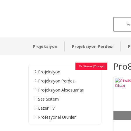
Projeksiyon
Projeksiyon Perdesi
P
Pro
Otel Sinema Salonları
Ev Sinema (Concept)
Devlet Kurumları
Restaurant - Cafe
Ev Sinema
Ev Sinema
Ev Sinema
Ev Sinema
Ev Sinema
Müzeler
Projeksiyon
Projeksiyon Perdesi
Projeksiyon Aksesuarları
Ses Sistemi
Lazer TV
Profesyonel Ürünler