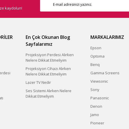
ize kaydolun!
RİLER
En Çok Okunan Blog
MARKALARIMIZ
Sayfalarımız
Epson
Projeksiyon Perdesi Alırken
Optoma
Nelere Dikkat Etmeliyim
Benq
Projeksiyon Cihazı Alırken
erdesi
Gamma Screens
Nelere Dikkat Etmeliyim
Viewsonic
Lazer TV Nedir
Sony
Ses Sistemi Alırken Nelere
Dikkat Etmeliyim
tı
Panasonic
Denon
Jamo
Pioneer