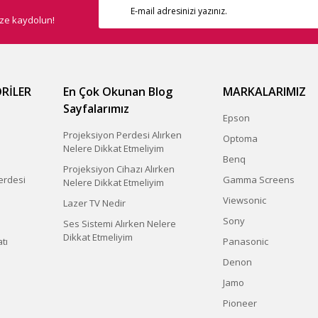
ize kaydolun!
RİLER
En Çok Okunan Blog
MARKALARIMIZ
Sayfalarımız
Epson
Projeksiyon Perdesi Alırken
Optoma
Nelere Dikkat Etmeliyim
Benq
Projeksiyon Cihazı Alırken
erdesi
Gamma Screens
Nelere Dikkat Etmeliyim
Viewsonic
Lazer TV Nedir
Sony
Ses Sistemi Alırken Nelere
Dikkat Etmeliyim
tı
Panasonic
Denon
Jamo
Pioneer