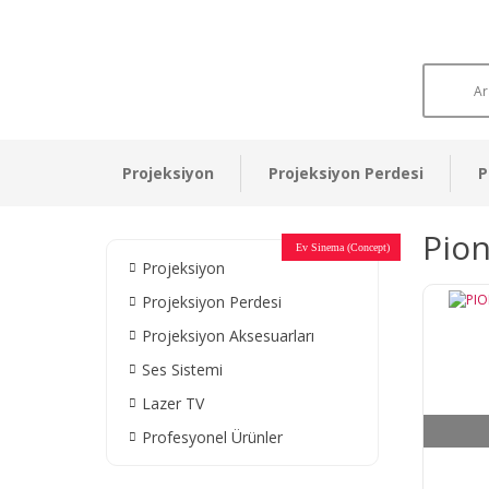
Projeksiyon
Projeksiyon Perdesi
P
Pion
Otel Sinema Salonları
Ev Sinema (Concept)
Devlet Kurumları
Restaurant - Cafe
Ev Sinema
Ev Sinema
Ev Sinema
Ev Sinema
Ev Sinema
Müzeler
Projeksiyon
Projeksiyon Perdesi
Projeksiyon Aksesuarları
Ses Sistemi
Lazer TV
Profesyonel Ürünler