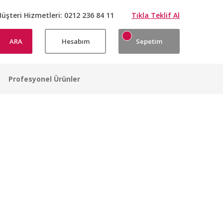
üşteri Hizmetleri:
0212 236 84 11
Tıkla Teklif Al
ARA
Hesabım
Sepetim
Profesyonel Ürünler