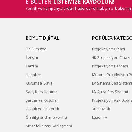
E-BÜLTEN
LİSTEMİZE KAYDOLUN!
Yenilik ve kampanyalardan haberdar olmak çin e- bültenim
BOYUT DİJİTAL
POPÜLER KATEGO
Hakkımızda
Projeksiyon Cihazı
İletişim
4K Projeksiyon Cihazı
Yardım
Projeksiyon Perdesi
Hesabım
Motorlu Projeksiyon P
Kurumsal Satış
Ev Sinema Ses Sistemi
Satış Kanallarımız
Mağaza Ses Sistemi
Şartlar ve Koşullar
Projeksiyon Askı Apara
Gizlilik ve Güvenlik
3D Gözlük
Ön Bilgilendirme Formu
Lazer TV
Mesafeli Satış Sözleşmesi