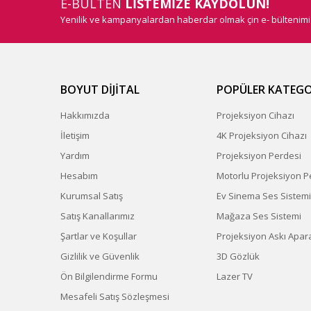
E-BÜLTEN
LİSTEMİZE KAYDOLUN!
Yenilik ve kampanyalardan haberdar olmak çin e- bültenim
BOYUT DİJİTAL
POPÜLER KATEGO
Hakkımızda
Projeksiyon Cihazı
İletişim
4K Projeksiyon Cihazı
Yardım
Projeksiyon Perdesi
Hesabım
Motorlu Projeksiyon P
Kurumsal Satış
Ev Sinema Ses Sistemi
Satış Kanallarımız
Mağaza Ses Sistemi
Şartlar ve Koşullar
Projeksiyon Askı Apara
Gizlilik ve Güvenlik
3D Gözlük
Ön Bilgilendirme Formu
Lazer TV
Mesafeli Satış Sözleşmesi