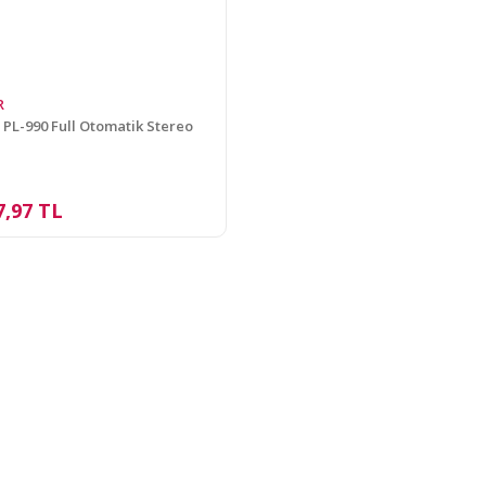
R
 PL-990 Full Otomatik Stereo
7,97 TL