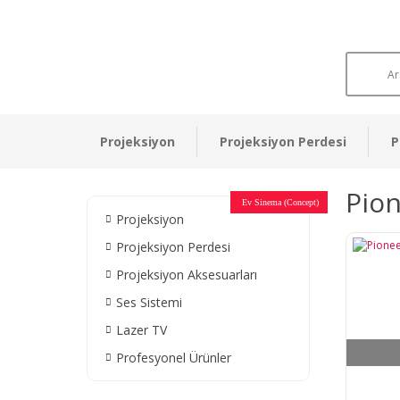
Projeksiyon
Projeksiyon Perdesi
P
Pion
Otel Sinema Salonları
Ev Sinema (Concept)
Devlet Kurumları
Restaurant - Cafe
Ev Sinema
Ev Sinema
Ev Sinema
Ev Sinema
Ev Sinema
Müzeler
Projeksiyon
Projeksiyon Perdesi
Projeksiyon Aksesuarları
Ses Sistemi
Lazer TV
Profesyonel Ürünler