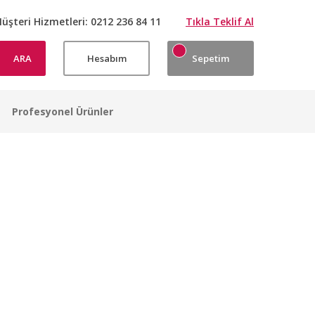
üşteri Hizmetleri:
0212 236 84 11
Tıkla Teklif Al
ARA
Hesabım
Sepetim
Profesyonel Ürünler