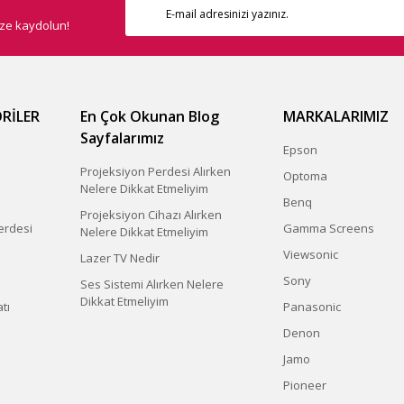
ize kaydolun!
RİLER
En Çok Okunan Blog
MARKALARIMIZ
Sayfalarımız
Epson
Projeksiyon Perdesi Alırken
Optoma
Nelere Dikkat Etmeliyim
Benq
Projeksiyon Cihazı Alırken
erdesi
Gamma Screens
Nelere Dikkat Etmeliyim
Viewsonic
Lazer TV Nedir
Sony
Ses Sistemi Alırken Nelere
Dikkat Etmeliyim
tı
Panasonic
Denon
Jamo
Pioneer