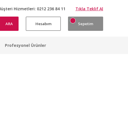
üşteri Hizmetleri:
0212 236 84 11
Tıkla Teklif Al
ARA
Hesabım
Sepetim
Profesyonel Ürünler