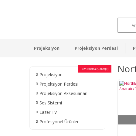
Projeksiyon
Projeksiyon Perdesi
P
Nor
Otel Sinema Salonları
Ev Sinema (Concept)
Devlet Kurumları
Restaurant - Cafe
Ev Sinema
Ev Sinema
Ev Sinema
Ev Sinema
Ev Sinema
Müzeler
Projeksiyon
Projeksiyon Perdesi
Projeksiyon Aksesuarları
Ses Sistemi
Lazer TV
Profesyonel Ürünler