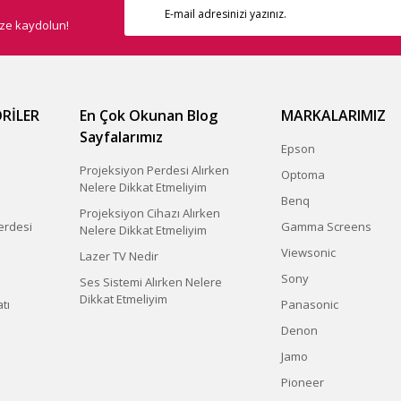
ize kaydolun!
RİLER
En Çok Okunan Blog
MARKALARIMIZ
Sayfalarımız
Epson
Projeksiyon Perdesi Alırken
Optoma
Nelere Dikkat Etmeliyim
Benq
Projeksiyon Cihazı Alırken
erdesi
Gamma Screens
Nelere Dikkat Etmeliyim
Viewsonic
Lazer TV Nedir
Sony
Ses Sistemi Alırken Nelere
Dikkat Etmeliyim
tı
Panasonic
Denon
Jamo
Pioneer