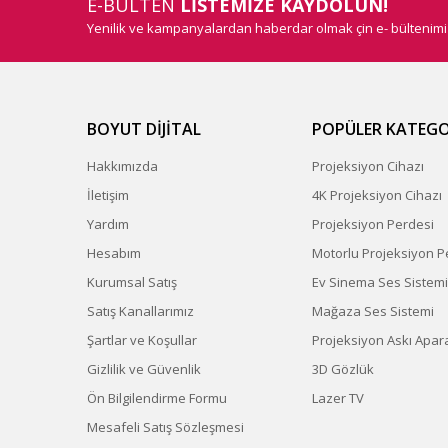
E-BÜLTEN
LİSTEMİZE KAYDOLUN!
Yenilik ve kampanyalardan haberdar olmak çin e- bültenim
BOYUT DİJİTAL
POPÜLER KATEGO
Hakkımızda
Projeksiyon Cihazı
İletişim
4K Projeksiyon Cihazı
Yardım
Projeksiyon Perdesi
Hesabım
Motorlu Projeksiyon P
Kurumsal Satış
Ev Sinema Ses Sistemi
Satış Kanallarımız
Mağaza Ses Sistemi
Şartlar ve Koşullar
Projeksiyon Askı Apara
Gizlilik ve Güvenlik
3D Gözlük
Ön Bilgilendirme Formu
Lazer TV
Mesafeli Satış Sözleşmesi