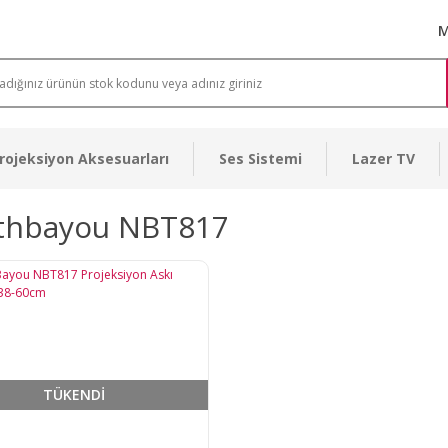
M
rojeksiyon Aksesuarları
Ses Sistemi
Lazer TV
thbayou NBT817
TÜKENDİ