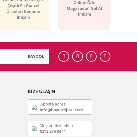
Online Öde
Çeşitli En Güncel
Mağazadan Gel Al
Ürünleri Deneme
İmkanı
İmkanı
KAYDOL
BİZE ULAŞIN
E-posta adresi
info@boyutdijital.com
Müşteri Hizmetleri
0212 236 84 11