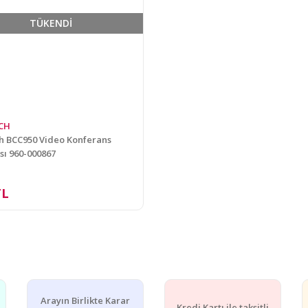
TÜKENDİ
CH
h BCC950 Video Konferans
ı 960-000867
TL
Arayın Birlikte Karar
Kredi Kartı ile taksitli