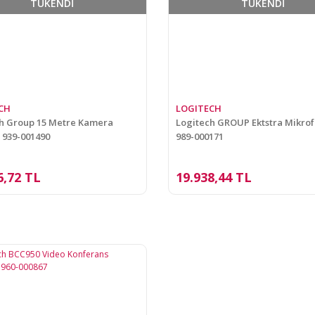
TÜKENDİ
TÜKENDİ
CH
LOGITECH
h Group 15 Metre Kamera
Logitech GROUP Ektstra Mikrof
 939-001490
989-000171
6,72 TL
19.938,44 TL