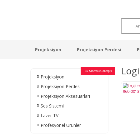
Projeksiyon
Projeksiyon Perdesi
P
Logi
Otel Sinema Salonları
Ev Sinema (Concept)
Devlet Kurumları
Restaurant - Cafe
Ev Sinema
Ev Sinema
Ev Sinema
Ev Sinema
Ev Sinema
Müzeler
Projeksiyon
Projeksiyon Perdesi
Projeksiyon Aksesuarları
Ses Sistemi
Lazer TV
Profesyonel Ürünler