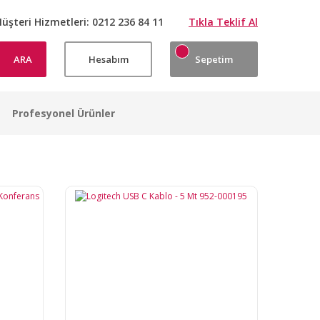
üşteri Hizmetleri:
0212 236 84 11
Tıkla Teklif Al
ARA
Hesabım
Sepetim
Profesyonel Ürünler