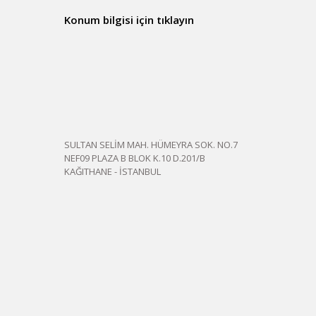
Konum bilgisi için tıklayın
SULTAN SELİM MAH. HÜMEYRA SOK. NO.7
NEF09 PLAZA B BLOK K.10 D.201/B
KAĞITHANE - İSTANBUL