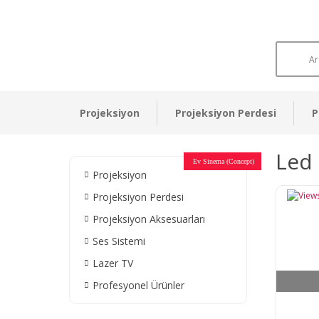
Projeksiyon
Projeksiyon Perdesi
P
Led 
Otel Sinema Salonları
Ev Sinema (Concept)
Devlet Kurumları
Restaurant - Cafe
Ev Sinema
Ev Sinema
Ev Sinema
Ev Sinema
Ev Sinema
Müzeler
Projeksiyon
Projeksiyon Perdesi
Projeksiyon Aksesuarları
Ses Sistemi
Lazer TV
Profesyonel Ürünler