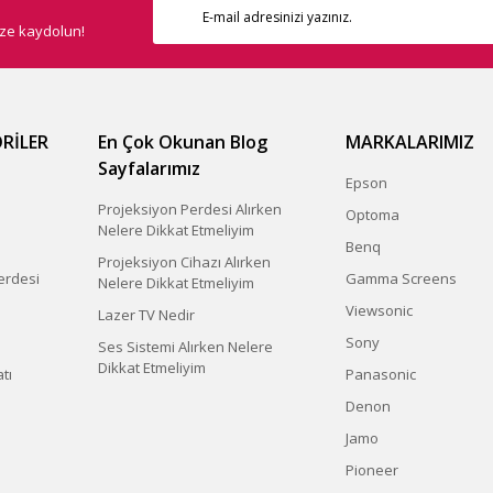
ize kaydolun!
RİLER
En Çok Okunan Blog
MARKALARIMIZ
Sayfalarımız
Epson
Projeksiyon Perdesi Alırken
Optoma
Nelere Dikkat Etmeliyim
Benq
Projeksiyon Cihazı Alırken
erdesi
Gamma Screens
Nelere Dikkat Etmeliyim
Viewsonic
Lazer TV Nedir
Sony
Ses Sistemi Alırken Nelere
Dikkat Etmeliyim
tı
Panasonic
Denon
Jamo
Pioneer