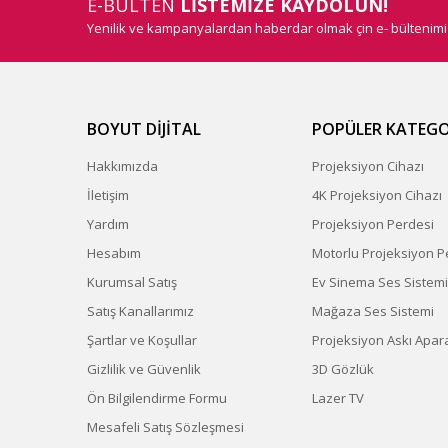
E-BÜLTEN
LİSTEMİZE KAYDOLUN!
Yenilik ve kampanyalardan haberdar olmak çin e- bültenim
BOYUT DİJİTAL
POPÜLER KATEGO
Hakkımızda
Projeksiyon Cihazı
İletişim
4K Projeksiyon Cihazı
Yardım
Projeksiyon Perdesi
Hesabım
Motorlu Projeksiyon P
Kurumsal Satış
Ev Sinema Ses Sistemi
Satış Kanallarımız
Mağaza Ses Sistemi
Şartlar ve Koşullar
Projeksiyon Askı Apara
Gizlilik ve Güvenlik
3D Gözlük
Ön Bilgilendirme Formu
Lazer TV
Mesafeli Satış Sözleşmesi