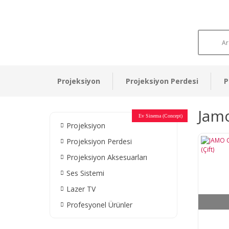
Projeksiyon
Projeksiyon Perdesi
P
Jam
Otel Sinema Salonları
Ev Sinema (Concept)
Devlet Kurumları
Restaurant - Cafe
Ev Sinema
Ev Sinema
Ev Sinema
Ev Sinema
Ev Sinema
Müzeler
Projeksiyon
Projeksiyon Perdesi
Projeksiyon Aksesuarları
Ses Sistemi
Lazer TV
Profesyonel Ürünler