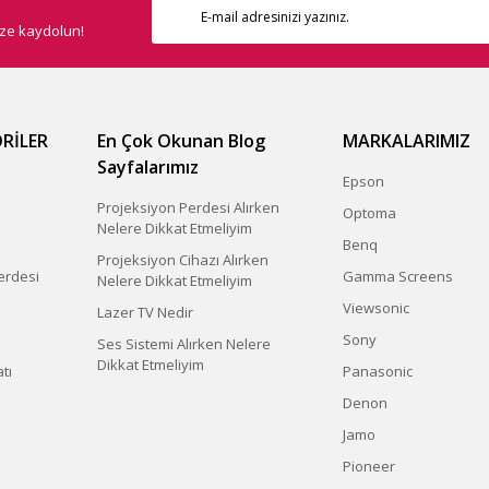
ize kaydolun!
RİLER
En Çok Okunan Blog
MARKALARIMIZ
Sayfalarımız
Epson
Projeksiyon Perdesi Alırken
Optoma
Nelere Dikkat Etmeliyim
Benq
Projeksiyon Cihazı Alırken
erdesi
Gamma Screens
Nelere Dikkat Etmeliyim
Viewsonic
Lazer TV Nedir
Sony
Ses Sistemi Alırken Nelere
Dikkat Etmeliyim
tı
Panasonic
Denon
Jamo
Pioneer