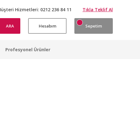
üşteri Hizmetleri:
0212 236 84 11
Tıkla Teklif Al
ARA
Hesabım
Sepetim
Profesyonel Ürünler