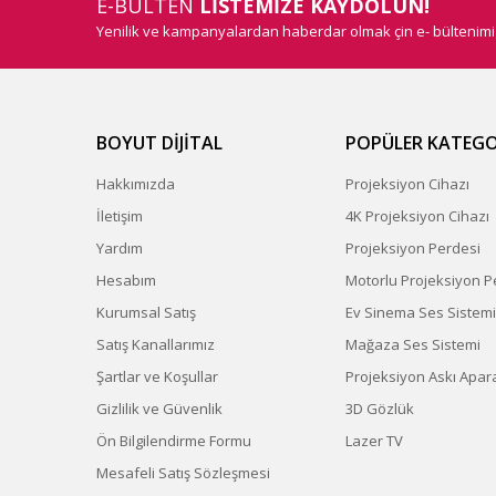
E-BÜLTEN
LİSTEMİZE KAYDOLUN!
Yenilik ve kampanyalardan haberdar olmak çin e- bültenim
BOYUT DİJİTAL
POPÜLER KATEGO
Hakkımızda
Projeksiyon Cihazı
İletişim
4K Projeksiyon Cihazı
Yardım
Projeksiyon Perdesi
Hesabım
Motorlu Projeksiyon P
Kurumsal Satış
Ev Sinema Ses Sistemi
Satış Kanallarımız
Mağaza Ses Sistemi
Şartlar ve Koşullar
Projeksiyon Askı Apara
Gizlilik ve Güvenlik
3D Gözlük
Ön Bilgilendirme Formu
Lazer TV
Mesafeli Satış Sözleşmesi