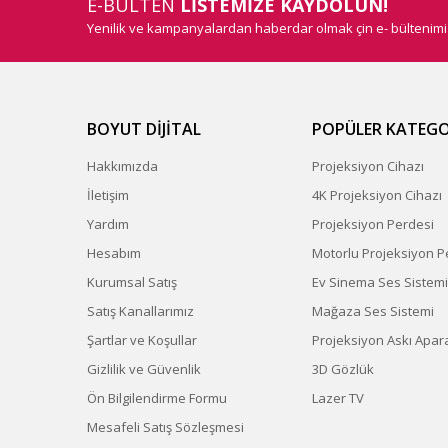
E-BÜLTEN
LİSTEMİZE KAYDOLUN!
Yenilik ve kampanyalardan haberdar olmak çin e- bültenim
BOYUT DİJİTAL
POPÜLER KATEGO
Hakkımızda
Projeksiyon Cihazı
İletişim
4K Projeksiyon Cihazı
Yardım
Projeksiyon Perdesi
Hesabım
Motorlu Projeksiyon P
Kurumsal Satış
Ev Sinema Ses Sistemi
Satış Kanallarımız
Mağaza Ses Sistemi
Şartlar ve Koşullar
Projeksiyon Askı Apara
Gizlilik ve Güvenlik
3D Gözlük
Ön Bilgilendirme Formu
Lazer TV
Mesafeli Satış Sözleşmesi