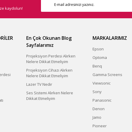
ize kaydolun!
RİLER
En Çok Okunan Blog
MARKALARIMIZ
Sayfalarımız
Epson
Projeksiyon Perdesi Alırken
Optoma
Nelere Dikkat Etmeliyim
Benq
Projeksiyon Cihazı Alırken
erdesi
Gamma Screens
Nelere Dikkat Etmeliyim
Viewsonic
Lazer TV Nedir
Sony
Ses Sistemi Alırken Nelere
Dikkat Etmeliyim
tı
Panasonic
Denon
Jamo
Pioneer