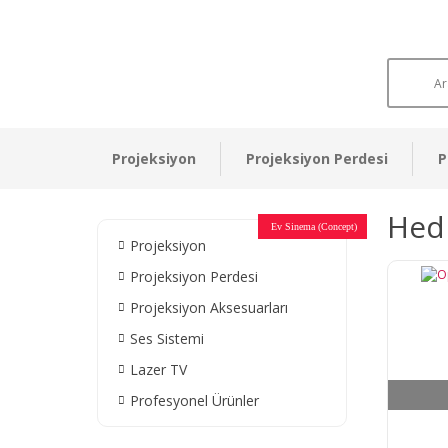
Projeksiyon
Projeksiyon Perdesi
P
Hedi
Otel Sinema Salonları
Ev Sinema (Concept)
Devlet Kurumları
Restaurant - Cafe
Ev Sinema
Ev Sinema
Ev Sinema
Ev Sinema
Ev Sinema
Müzeler
Projeksiyon
Projeksiyon Perdesi
Projeksiyon Aksesuarları
Ses Sistemi
Lazer TV
Profesyonel Ürünler