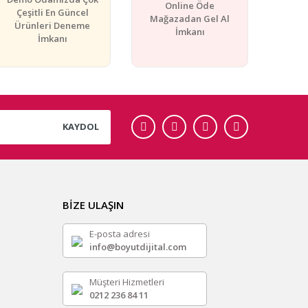
Online Öde
Çeşitli En Güncel
Mağazadan Gel Al
Ürünleri Deneme
İmkanı
İmkanı
KAYDOL
BİZE ULAŞIN
E-posta adresi
info@boyutdijital.com
Müşteri Hizmetleri
0212 236 84 11