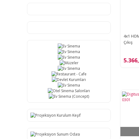
4x1 HDM
Çıkış
5.366