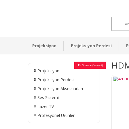
Projeksiyon
Projeksiyon Perdesi
P
HDMI
Otel Sinema Salonları
Ev Sinema (Concept)
Devlet Kurumları
Restaurant - Cafe
Ev Sinema
Ev Sinema
Ev Sinema
Ev Sinema
Ev Sinema
Müzeler
Projeksiyon
Projeksiyon Perdesi
Projeksiyon Aksesuarları
Ses Sistemi
Lazer TV
Profesyonel Ürünler