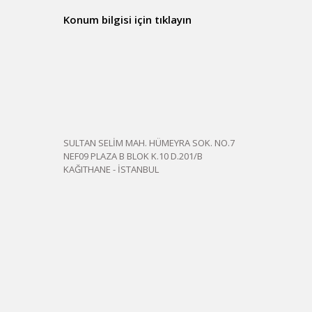
Konum bilgisi için tıklayın
SULTAN SELİM MAH. HÜMEYRA SOK. NO.7
NEF09 PLAZA B BLOK K.10 D.201/B
KAĞITHANE - İSTANBUL