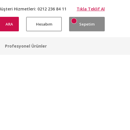
üşteri Hizmetleri:
0212 236 84 11
Tıkla Teklif Al
ARA
Hesabım
Sepetim
Profesyonel Ürünler