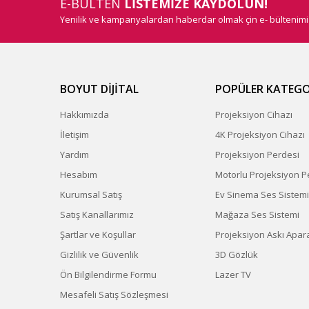
E-BÜLTEN
LİSTEMİZE KAYDOLUN!
Yenilik ve kampanyalardan haberdar olmak çin e- bültenim
BOYUT DİJİTAL
POPÜLER KATEGO
Hakkımızda
Projeksiyon Cihazı
İletişim
4K Projeksiyon Cihazı
Yardım
Projeksiyon Perdesi
Hesabım
Motorlu Projeksiyon P
Kurumsal Satış
Ev Sinema Ses Sistemi
Satış Kanallarımız
Mağaza Ses Sistemi
Şartlar ve Koşullar
Projeksiyon Askı Apara
Gizlilik ve Güvenlik
3D Gözlük
Ön Bilgilendirme Formu
Lazer TV
Mesafeli Satış Sözleşmesi