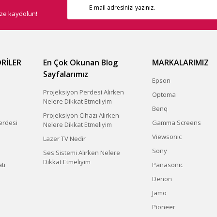
ize kaydolun!
RİLER
En Çok Okunan Blog
MARKALARIMIZ
Sayfalarımız
Epson
Projeksiyon Perdesi Alırken
Optoma
Nelere Dikkat Etmeliyim
Benq
Projeksiyon Cihazı Alırken
erdesi
Gamma Screens
Nelere Dikkat Etmeliyim
Viewsonic
Lazer TV Nedir
Sony
Ses Sistemi Alırken Nelere
Dikkat Etmeliyim
tı
Panasonic
Denon
Jamo
Pioneer