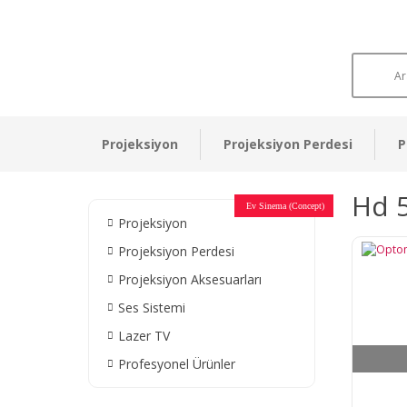
Projeksiyon
Projeksiyon Perdesi
P
Hd 
Otel Sinema Salonları
Ev Sinema (Concept)
Devlet Kurumları
Restaurant - Cafe
Ev Sinema
Ev Sinema
Ev Sinema
Ev Sinema
Ev Sinema
Müzeler
Projeksiyon
Projeksiyon Perdesi
Projeksiyon Aksesuarları
Ses Sistemi
Lazer TV
Profesyonel Ürünler