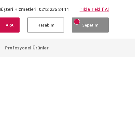
üşteri Hizmetleri:
0212 236 84 11
Tıkla Teklif Al
ARA
Hesabım
Sepetim
Profesyonel Ürünler