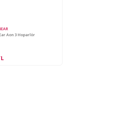
NEAR
ar Aon 3 Hoparlör
TL