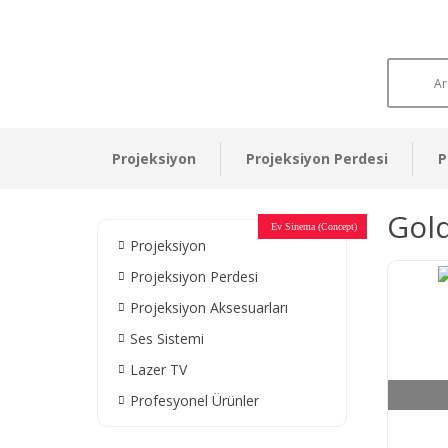
Projeksiyon
Projeksiyon Perdesi
P
Gol
Otel Sinema Salonları
Ev Sinema (Concept)
Devlet Kurumları
Restaurant - Cafe
Ev Sinema
Ev Sinema
Ev Sinema
Ev Sinema
Ev Sinema
Müzeler
Projeksiyon
Projeksiyon Perdesi
Projeksiyon Aksesuarları
Ses Sistemi
Lazer TV
Profesyonel Ürünler