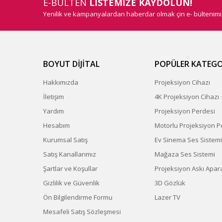
E-BÜLTEN
LİSTEMİZE KAYDOLUN!
Yenilik ve kampanyalardan haberdar olmak çin e- bültenim
BOYUT DİJİTAL
POPÜLER KATEGO
Hakkımızda
Projeksiyon Cihazı
İletişim
4K Projeksiyon Cihazı
Yardım
Projeksiyon Perdesi
Hesabım
Motorlu Projeksiyon P
Kurumsal Satış
Ev Sinema Ses Sistemi
Satış Kanallarımız
Mağaza Ses Sistemi
Şartlar ve Koşullar
Projeksiyon Askı Apara
Gizlilik ve Güvenlik
3D Gözlük
Ön Bilgilendirme Formu
Lazer TV
Mesafeli Satış Sözleşmesi