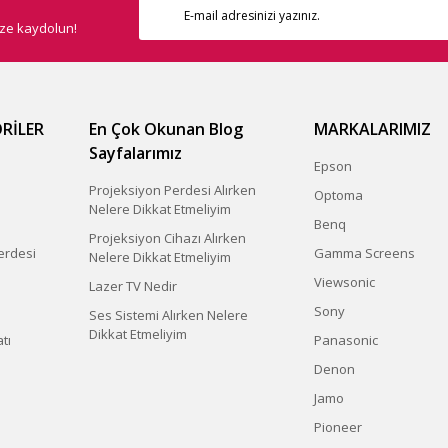
ize kaydolun!
RİLER
En Çok Okunan Blog
MARKALARIMIZ
Sayfalarımız
Epson
Projeksiyon Perdesi Alırken
Optoma
Nelere Dikkat Etmeliyim
Benq
Projeksiyon Cihazı Alırken
erdesi
Gamma Screens
Nelere Dikkat Etmeliyim
Viewsonic
Lazer TV Nedir
Sony
Ses Sistemi Alırken Nelere
Dikkat Etmeliyim
tı
Panasonic
Denon
Jamo
Pioneer