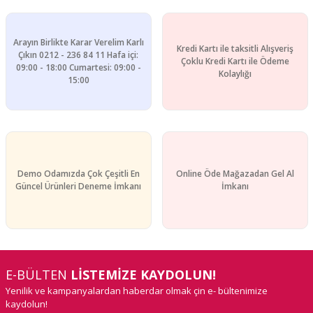
Arayın Birlikte Karar Verelim Karlı
Kredi Kartı ile taksitli Alışveriş
Çıkın 0212 - 236 84 11 Hafa içi:
Çoklu Kredi Kartı ile Ödeme
09:00 - 18:00 Cumartesi: 09:00 -
Kolaylığı
15:00
Demo Odamızda Çok Çeşitli En
Online Öde Mağazadan Gel Al
Güncel Ürünleri Deneme İmkanı
İmkanı
E-BÜLTEN
LİSTEMİZE KAYDOLUN!
Yenilik ve kampanyalardan haberdar olmak çin e- bültenimize
kaydolun!