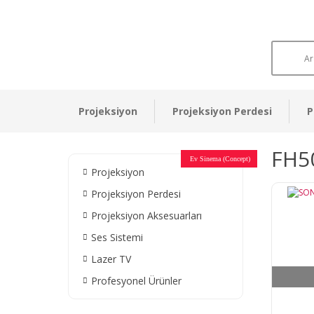
Projeksiyon
Projeksiyon Perdesi
P
FH5
Otel Sinema Salonları
Ev Sinema (Concept)
Devlet Kurumları
Restaurant - Cafe
Ev Sinema
Ev Sinema
Ev Sinema
Ev Sinema
Ev Sinema
Müzeler
Projeksiyon
Projeksiyon Perdesi
Projeksiyon Aksesuarları
Ses Sistemi
Lazer TV
Profesyonel Ürünler