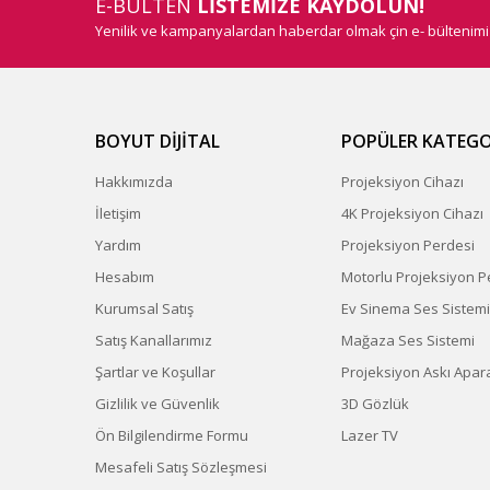
E-BÜLTEN
LİSTEMİZE KAYDOLUN!
Yenilik ve kampanyalardan haberdar olmak çin e- bültenim
BOYUT DİJİTAL
POPÜLER KATEGO
Hakkımızda
Projeksiyon Cihazı
İletişim
4K Projeksiyon Cihazı
Yardım
Projeksiyon Perdesi
Hesabım
Motorlu Projeksiyon P
Kurumsal Satış
Ev Sinema Ses Sistemi
Satış Kanallarımız
Mağaza Ses Sistemi
Şartlar ve Koşullar
Projeksiyon Askı Apara
Gizlilik ve Güvenlik
3D Gözlük
Ön Bilgilendirme Formu
Lazer TV
Mesafeli Satış Sözleşmesi