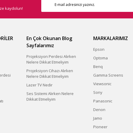
ize kaydolun!
RİLER
En Çok Okunan Blog
MARKALARIMIZ
Sayfalarımız
Epson
Projeksiyon Perdesi Alırken
Optoma
Nelere Dikkat Etmeliyim
Benq
Projeksiyon Cihazı Alırken
erdesi
Gamma Screens
Nelere Dikkat Etmeliyim
Viewsonic
Lazer TV Nedir
Sony
Ses Sistemi Alırken Nelere
Dikkat Etmeliyim
tı
Panasonic
Denon
Jamo
Pioneer