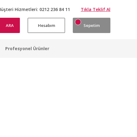
üşteri Hizmetleri:
0212 236 84 11
Tıkla Teklif Al
ARA
Hesabım
Sepetim
Profesyonel Ürünler