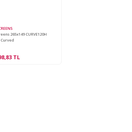
SCREENS
creens 265x149 CURVE120H
 Curved
98,83 TL