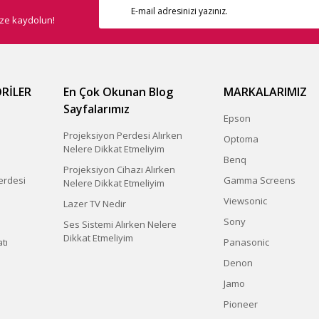
ize kaydolun!
RİLER
En Çok Okunan Blog
MARKALARIMIZ
Sayfalarımız
Epson
Projeksiyon Perdesi Alırken
Optoma
Nelere Dikkat Etmeliyim
Benq
Projeksiyon Cihazı Alırken
erdesi
Gamma Screens
Nelere Dikkat Etmeliyim
Viewsonic
Lazer TV Nedir
Sony
Ses Sistemi Alırken Nelere
Dikkat Etmeliyim
tı
Panasonic
Denon
Jamo
Pioneer