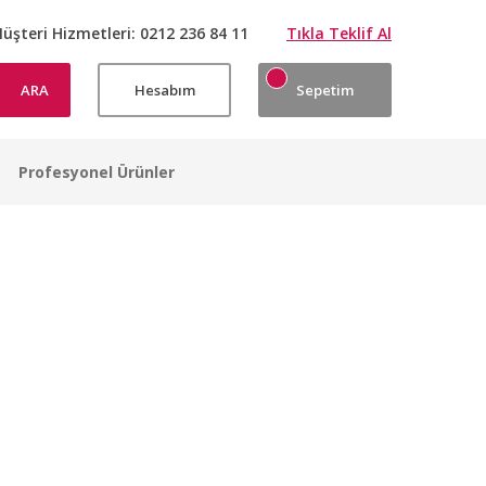
üşteri Hizmetleri:
0212 236 84 11
Tıkla Teklif Al
ARA
Hesabım
Sepetim
Profesyonel Ürünler