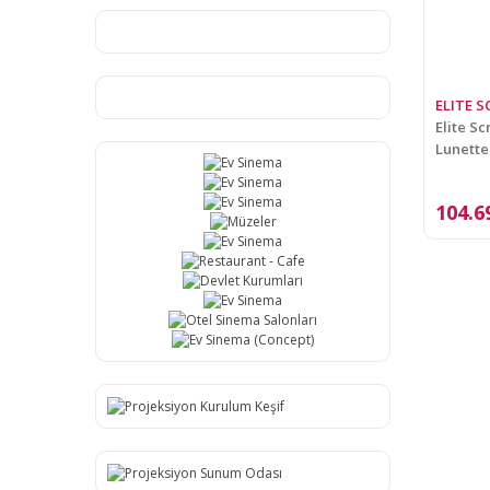
ELITE 
Elite S
Lunette
104.6