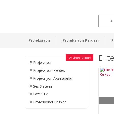
Projeksiyon
Projeksiyon Perdesi
P
Elit
Otel Sinema Salonları
Ev Sinema (Concept)
Devlet Kurumları
Restaurant - Cafe
Ev Sinema
Ev Sinema
Ev Sinema
Ev Sinema
Ev Sinema
Müzeler
Projeksiyon
Projeksiyon Perdesi
Projeksiyon Aksesuarları
Ses Sistemi
Lazer TV
Profesyonel Ürünler