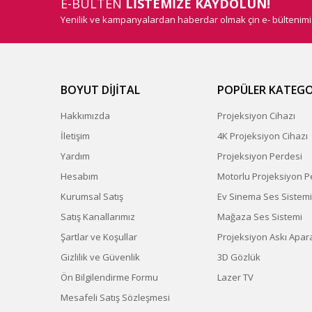
E-BÜLTEN
LİSTEMİZE KAYDOLUN!
Yenilik ve kampanyalardan haberdar olmak çin e- bültenim
BOYUT DİJİTAL
POPÜLER KATEGO
Hakkımızda
Projeksiyon Cihazı
İletişim
4K Projeksiyon Cihazı
Yardım
Projeksiyon Perdesi
Hesabım
Motorlu Projeksiyon P
Kurumsal Satış
Ev Sinema Ses Sistemi
Satış Kanallarımız
Mağaza Ses Sistemi
Şartlar ve Koşullar
Projeksiyon Askı Apara
Gizlilik ve Güvenlik
3D Gözlük
Ön Bilgilendirme Formu
Lazer TV
Mesafeli Satış Sözleşmesi