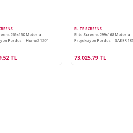
SCREENS
ELITE SCREENS
creens 265x150 Motorlu
Elite Screens 299x168 Motorlu
iyon Perdesi - Home2 120''
Projeksiyon Perdesi - SAKER 135
20IWH2
SK135XHW-E6
9,52 TL
73.025,79 TL