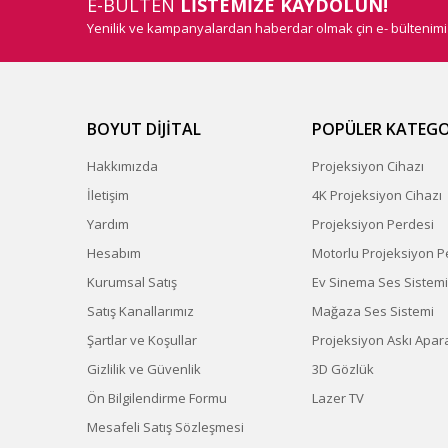
E-BÜLTEN
LİSTEMİZE KAYDOLUN!
Yenilik ve kampanyalardan haberdar olmak çin e- bültenim
BOYUT DİJİTAL
POPÜLER KATEGO
Hakkımızda
Projeksiyon Cihazı
İletişim
4K Projeksiyon Cihazı
Yardım
Projeksiyon Perdesi
Hesabım
Motorlu Projeksiyon P
Kurumsal Satış
Ev Sinema Ses Sistemi
Satış Kanallarımız
Mağaza Ses Sistemi
Şartlar ve Koşullar
Projeksiyon Askı Apara
Gizlilik ve Güvenlik
3D Gözlük
Ön Bilgilendirme Formu
Lazer TV
Mesafeli Satış Sözleşmesi