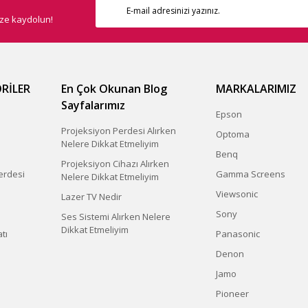
ize kaydolun!
RİLER
En Çok Okunan Blog
MARKALARIMIZ
Sayfalarımız
Epson
Projeksiyon Perdesi Alırken
Optoma
Nelere Dikkat Etmeliyim
Benq
Projeksiyon Cihazı Alırken
erdesi
Gamma Screens
Nelere Dikkat Etmeliyim
Viewsonic
Lazer TV Nedir
Sony
Ses Sistemi Alırken Nelere
Dikkat Etmeliyim
tı
Panasonic
Denon
Jamo
Pioneer