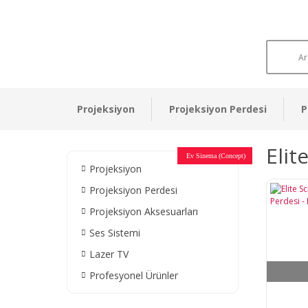
Projeksiyon
Projeksiyon Perdesi
P
Elit
Otel Sinema Salonları
Ev Sinema (Concept)
Devlet Kurumları
Restaurant - Cafe
Ev Sinema
Ev Sinema
Ev Sinema
Ev Sinema
Ev Sinema
Müzeler
Projeksiyon
Projeksiyon Perdesi
Projeksiyon Aksesuarları
Ses Sistemi
Lazer TV
Profesyonel Ürünler