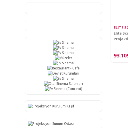
ELITE 
Elite S
Projeks
HOME1
93.10