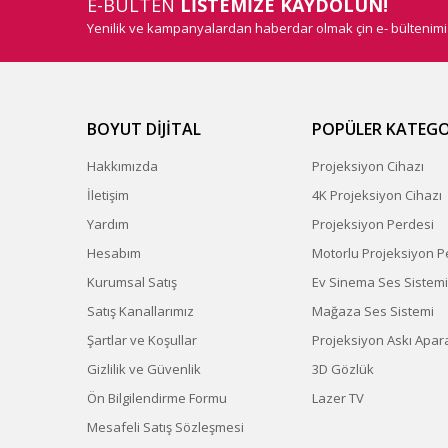
E-BÜLTEN
LİSTEMİZE KAYDOLUN!
Yenilik ve kampanyalardan haberdar olmak çin e- bültenim
BOYUT DİJİTAL
POPÜLER KATEGO
Hakkımızda
Projeksiyon Cihazı
İletişim
4K Projeksiyon Cihazı
Yardım
Projeksiyon Perdesi
Hesabım
Motorlu Projeksiyon P
Kurumsal Satış
Ev Sinema Ses Sistemi
Satış Kanallarımız
Mağaza Ses Sistemi
Şartlar ve Koşullar
Projeksiyon Askı Apara
Gizlilik ve Güvenlik
3D Gözlük
Ön Bilgilendirme Formu
Lazer TV
Mesafeli Satış Sözleşmesi