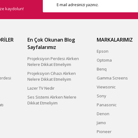
ize kaydolun!
RİLER
En Çok Okunan Blog
MARKALARIMIZ
Sayfalarımız
Epson
Projeksiyon Perdesi Alırken
Optoma
Nelere Dikkat Etmeliyim
Benq
Projeksiyon Cihazı Alırken
erdesi
Gamma Screens
Nelere Dikkat Etmeliyim
Viewsonic
Lazer TV Nedir
Sony
Ses Sistemi Alırken Nelere
Dikkat Etmeliyim
tı
Panasonic
Denon
Jamo
Pioneer