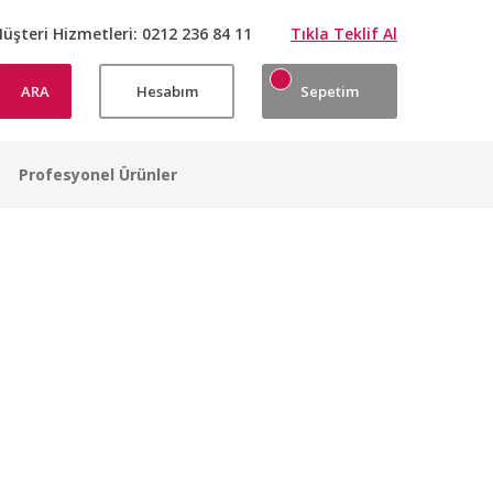
üşteri Hizmetleri:
0212 236 84 11
Tıkla Teklif Al
ARA
Hesabım
Sepetim
Profesyonel Ürünler