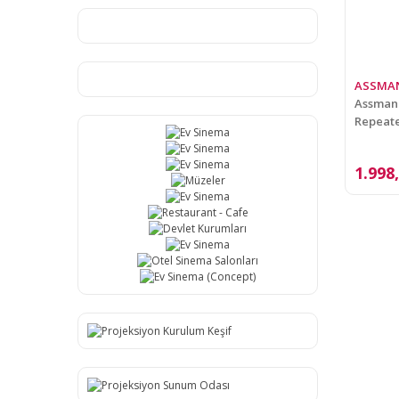
ASSMA
Assmann
Repeate
1.998