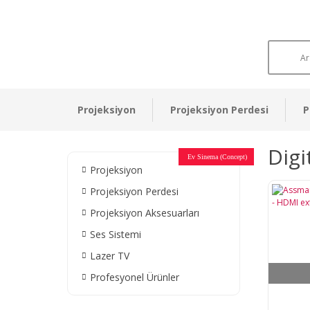
Projeksiyon
Projeksiyon Perdesi
P
Dig
Otel Sinema Salonları
Ev Sinema (Concept)
Devlet Kurumları
Restaurant - Cafe
Ev Sinema
Ev Sinema
Ev Sinema
Ev Sinema
Ev Sinema
Müzeler
Projeksiyon
Projeksiyon Perdesi
Projeksiyon Aksesuarları
Ses Sistemi
Lazer TV
Profesyonel Ürünler