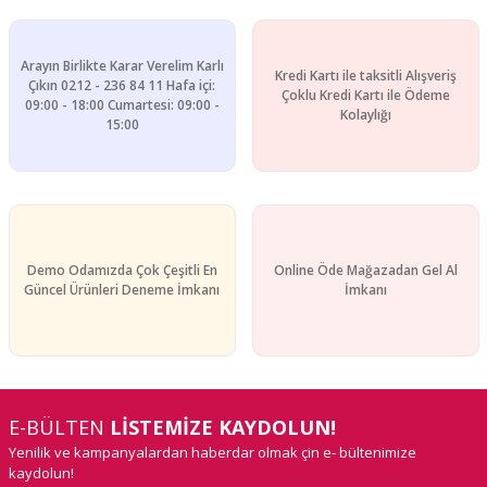
Arayın Birlikte Karar Verelim Karlı
Kredi Kartı ile taksitli Alışveriş
Çıkın 0212 - 236 84 11 Hafa içi:
Çoklu Kredi Kartı ile Ödeme
09:00 - 18:00 Cumartesi: 09:00 -
Kolaylığı
15:00
Demo Odamızda Çok Çeşitli En
Online Öde Mağazadan Gel Al
Güncel Ürünleri Deneme İmkanı
İmkanı
E-BÜLTEN
LİSTEMİZE KAYDOLUN!
Yenilik ve kampanyalardan haberdar olmak çin e- bültenimize
kaydolun!