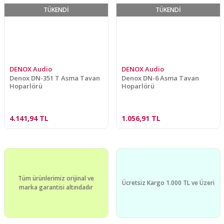
TÜKENDİ
TÜKENDİ
DENOX Audio
DENOX Audio
Denox DN-351 T Asma Tavan
Denox DN-6 Asma Tavan
Hoparlörü
Hoparlörü
4.141,94 TL
1.056,91 TL
Tüm ürünlerimiz orijinal ve
Ücretsiz Kargo 1.000 TL ve Üzeri
marka garantisi altındadır