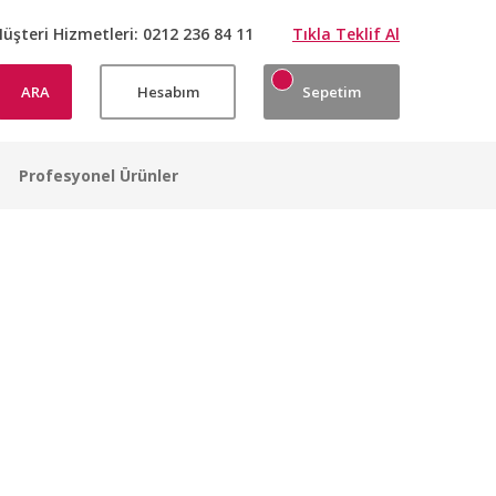
üşteri Hizmetleri:
0212 236 84 11
Tıkla Teklif Al
ARA
Hesabım
Sepetim
Profesyonel Ürünler