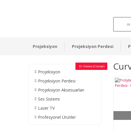
Projeksiyon
Projeksiyon Perdesi
P
Curv
Otel Sinema Salonları
Ev Sinema (Concept)
Devlet Kurumları
Restaurant - Cafe
Ev Sinema
Ev Sinema
Ev Sinema
Ev Sinema
Ev Sinema
Müzeler
Projeksiyon
Projeksiyon Perdesi
Projeksiyon Aksesuarları
Ses Sistemi
Lazer TV
Profesyonel Ürünler