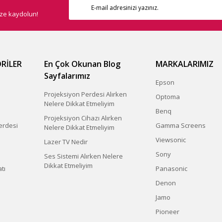
ize kaydolun!
RİLER
En Çok Okunan Blog
MARKALARIMIZ
Sayfalarımız
Epson
Projeksiyon Perdesi Alırken
Optoma
Nelere Dikkat Etmeliyim
Benq
Projeksiyon Cihazı Alırken
erdesi
Gamma Screens
Nelere Dikkat Etmeliyim
Viewsonic
Lazer TV Nedir
Sony
Ses Sistemi Alırken Nelere
Dikkat Etmeliyim
tı
Panasonic
Denon
Jamo
Pioneer