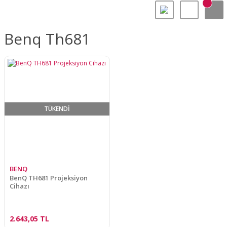
Benq Th681
TÜKENDİ
BENQ
BenQ TH681 Projeksiyon
Cihazı
2.643,05 TL