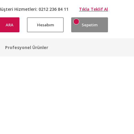
üşteri Hizmetleri:
0212 236 84 11
Tıkla Teklif Al
ARA
Hesabım
Sepetim
Profesyonel Ürünler