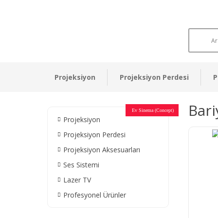
Projeksiyon
Projeksiyon Perdesi
P
Bari
Otel Sinema Salonları
Ev Sinema (Concept)
Devlet Kurumları
Restaurant - Cafe
Ev Sinema
Ev Sinema
Ev Sinema
Ev Sinema
Ev Sinema
Müzeler
Projeksiyon
Projeksiyon Perdesi
Projeksiyon Aksesuarları
Ses Sistemi
Lazer TV
Profesyonel Ürünler