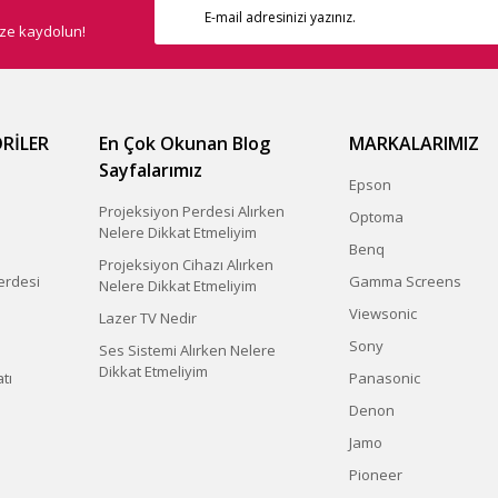
ize kaydolun!
RİLER
En Çok Okunan Blog
MARKALARIMIZ
Sayfalarımız
Epson
Projeksiyon Perdesi Alırken
Optoma
Nelere Dikkat Etmeliyim
Benq
Projeksiyon Cihazı Alırken
erdesi
Gamma Screens
Nelere Dikkat Etmeliyim
Viewsonic
Lazer TV Nedir
Sony
Ses Sistemi Alırken Nelere
Dikkat Etmeliyim
tı
Panasonic
Denon
Jamo
Pioneer