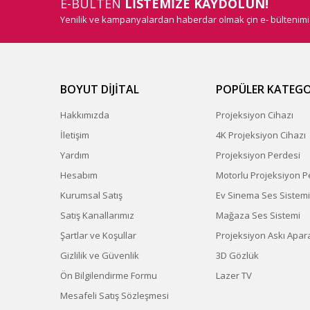
E-BÜLTEN
LİSTEMİZE KAYDOLUN!
Yenilik ve kampanyalardan haberdar olmak çin e- bültenim
BOYUT DİJİTAL
POPÜLER KATEGO
Hakkımızda
Projeksiyon Cihazı
İletişim
4K Projeksiyon Cihazı
Yardım
Projeksiyon Perdesi
Hesabım
Motorlu Projeksiyon P
Kurumsal Satış
Ev Sinema Ses Sistemi
Satış Kanallarımız
Mağaza Ses Sistemi
Şartlar ve Koşullar
Projeksiyon Askı Apara
Gizlilik ve Güvenlik
3D Gözlük
Ön Bilgilendirme Formu
Lazer TV
Mesafeli Satış Sözleşmesi