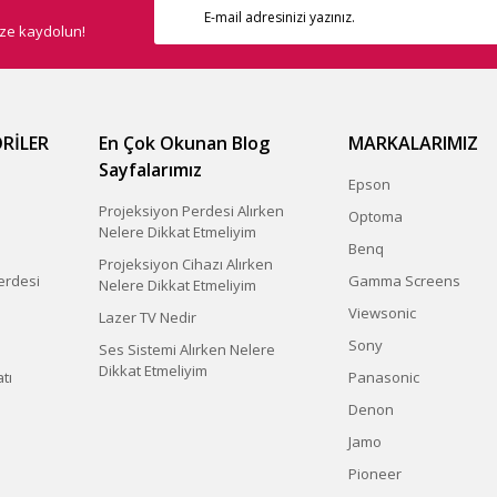
ize kaydolun!
RİLER
En Çok Okunan Blog
MARKALARIMIZ
Sayfalarımız
Epson
Projeksiyon Perdesi Alırken
Optoma
Nelere Dikkat Etmeliyim
Benq
Projeksiyon Cihazı Alırken
erdesi
Gamma Screens
Nelere Dikkat Etmeliyim
Viewsonic
Lazer TV Nedir
Sony
Ses Sistemi Alırken Nelere
Dikkat Etmeliyim
tı
Panasonic
Denon
Jamo
Pioneer