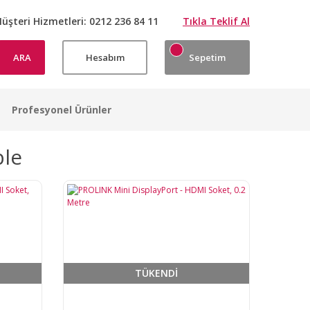
üşteri Hizmetleri:
0212 236 84 11
Tıkla Teklif Al
ARA
Hesabım
Sepetim
Profesyonel Ürünler
ble
TÜKENDİ