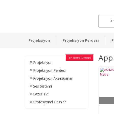
Projeksiyon
Projeksiyon Perdesi
P
Appl
Otel Sinema Salonları
Ev Sinema (Concept)
Devlet Kurumları
Restaurant - Cafe
Ev Sinema
Ev Sinema
Ev Sinema
Ev Sinema
Ev Sinema
Müzeler
Projeksiyon
Projeksiyon Perdesi
Projeksiyon Aksesuarları
Ses Sistemi
Lazer TV
Profesyonel Ürünler