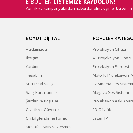
E-BÜLTEN
LİSTEMİZE KAYDOLUN!
Yenilik ve kampanyalardan haberdar olmak çin e- bültenim
BOYUT DİJİTAL
POPÜLER KATEGO
Hakkımızda
Projeksiyon Cihazı
İletişim
4K Projeksiyon Cihazı
Yardım
Projeksiyon Perdesi
Hesabım
Motorlu Projeksiyon P
Kurumsal Satış
Ev Sinema Ses Sistemi
Satış Kanallarımız
Mağaza Ses Sistemi
Şartlar ve Koşullar
Projeksiyon Askı Apara
Gizlilik ve Güvenlik
3D Gözlük
Ön Bilgilendirme Formu
Lazer TV
Mesafeli Satış Sözleşmesi