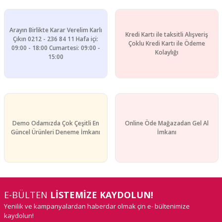
Arayın Birlikte Karar Verelim Karlı
Kredi Kartı ile taksitli Alışveriş
Çıkın 0212 - 236 84 11 Hafa içi:
Çoklu Kredi Kartı ile Ödeme
09:00 - 18:00 Cumartesi: 09:00 -
Kolaylığı
15:00
Demo Odamızda Çok Çeşitli En
Online Öde Mağazadan Gel Al
Güncel Ürünleri Deneme İmkanı
İmkanı
E-BÜLTEN
LİSTEMİZE KAYDOLUN!
Yenilik ve kampanyalardan haberdar olmak çin e- bültenimize
kaydolun!