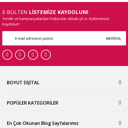
E-BÜLTEN
LİSTEMİZE KAYDOLUN!
Yenilik ve kampanyalardan haberdar olmak çin e- bültenimize
kaydolun!
KAYDOL
BOYUT DİJİTAL
POPÜLER KATEGORİLER
En Çok Okunan Blog Sayfalarımız