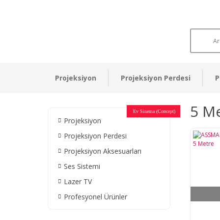
Projeksiyon
Projeksiyon Perdesi
P
5 Me
Otel Sinema Salonları
Ev Sinema (Concept)
Devlet Kurumları
Restaurant - Cafe
Ev Sinema
Ev Sinema
Ev Sinema
Ev Sinema
Ev Sinema
Müzeler
Projeksiyon
Projeksiyon Perdesi
Projeksiyon Aksesuarları
Ses Sistemi
Lazer TV
Profesyonel Ürünler