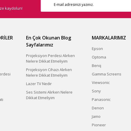
ize kaydolun!
RİLER
En Çok Okunan Blog
MARKALARIMIZ
Sayfalarımız
Epson
Projeksiyon Perdesi Alırken
Optoma
Nelere Dikkat Etmeliyim
Benq
Projeksiyon Cihazı Alırken
erdesi
Gamma Screens
Nelere Dikkat Etmeliyim
Viewsonic
Lazer TV Nedir
Sony
Ses Sistemi Alırken Nelere
Dikkat Etmeliyim
tı
Panasonic
Denon
Jamo
Pioneer