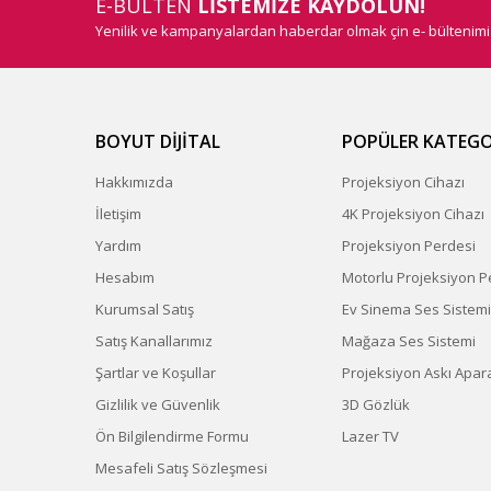
E-BÜLTEN
LİSTEMİZE KAYDOLUN!
Yenilik ve kampanyalardan haberdar olmak çin e- bültenim
BOYUT DİJİTAL
POPÜLER KATEGO
Hakkımızda
Projeksiyon Cihazı
İletişim
4K Projeksiyon Cihazı
Yardım
Projeksiyon Perdesi
Hesabım
Motorlu Projeksiyon P
Kurumsal Satış
Ev Sinema Ses Sistemi
Satış Kanallarımız
Mağaza Ses Sistemi
Şartlar ve Koşullar
Projeksiyon Askı Apara
Gizlilik ve Güvenlik
3D Gözlük
Ön Bilgilendirme Formu
Lazer TV
Mesafeli Satış Sözleşmesi