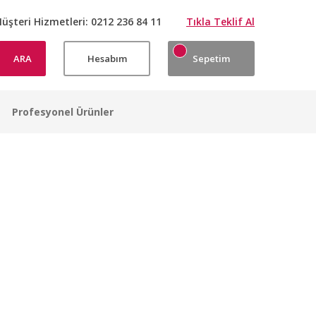
üşteri Hizmetleri:
0212 236 84 11
Tıkla Teklif Al
ARA
Hesabım
Sepetim
Profesyonel Ürünler