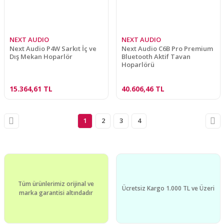
NEXT AUDIO
NEXT AUDIO
Next Audio P4W Sarkıt İç ve
Next Audio C6B Pro Premium
Dış Mekan Hoparlör
Bluetooth Aktif Tavan
Hoparlörü
15.364,61 TL
40.606,46 TL
1
2
3
4
Tüm ürünlerimiz orijinal ve
Ücretsiz Kargo 1.000 TL ve Üzeri
marka garantisi altındadır