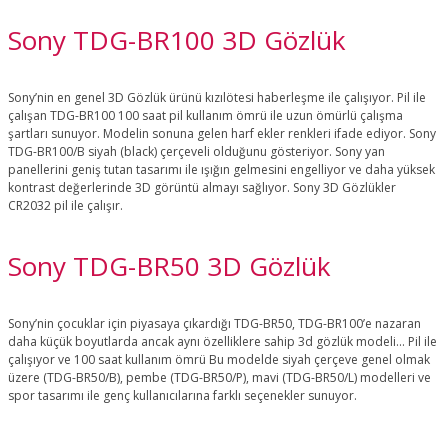
Sony TDG-BR100 3D Gözlük
Sony’nin en genel 3D Gözlük ürünü kızılötesi haberleşme ile çalışıyor. Pil ile
çalışan TDG-BR100 100 saat pil kullanım ömrü ile uzun ömürlü çalışma
şartları sunuyor. Modelin sonuna gelen harf ekler renkleri ifade ediyor. Sony
TDG-BR100/B siyah (black) çerçeveli olduğunu gösteriyor. Sony yan
panellerini geniş tutan tasarımı ile ışığın gelmesini engelliyor ve daha yüksek
kontrast değerlerinde 3D görüntü almayı sağlıyor. Sony 3D Gözlükler
CR2032 pil ile çalışır.
Sony TDG-BR50 3D Gözlük
Sony’nin çocuklar için piyasaya çıkardığı TDG-BR50, TDG-BR100’e nazaran
daha küçük boyutlarda ancak aynı özelliklere sahip 3d gözlük modeli… Pil ile
çalışıyor ve 100 saat kullanım ömrü Bu modelde siyah çerçeve genel olmak
üzere (TDG-BR50/B), pembe (TDG-BR50/P), mavi (TDG-BR50/L) modelleri ve
spor tasarımı ile genç kullanıcılarına farklı seçenekler sunuyor.