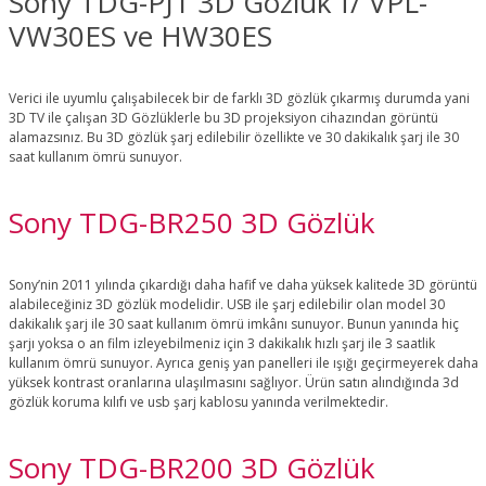
Sony TDG-PJ1 3D Gözlük f/ VPL-
VW30ES ve HW30ES
Verici ile uyumlu çalışabilecek bir de farklı 3D gözlük çıkarmış durumda yani
3D TV ile çalışan 3D Gözlüklerle bu 3D projeksiyon cihazından görüntü
alamazsınız. Bu 3D gözlük şarj edilebilir özellikte ve 30 dakikalık şarj ile 30
saat kullanım ömrü sunuyor.
Sony TDG-BR250 3D Gözlük
Sony’nin 2011 yılında çıkardığı daha hafif ve daha yüksek kalitede 3D görüntü
alabileceğiniz 3D gözlük modelidir. USB ile şarj edilebilir olan model 30
dakikalık şarj ile 30 saat kullanım ömrü imkânı sunuyor. Bunun yanında hiç
şarjı yoksa o an film izleyebilmeniz için 3 dakikalık hızlı şarj ile 3 saatlik
kullanım ömrü sunuyor. Ayrıca geniş yan panelleri ile ışığı geçirmeyerek daha
yüksek kontrast oranlarına ulaşılmasını sağlıyor. Ürün satın alındığında 3d
gözlük koruma kılıfı ve usb şarj kablosu yanında verilmektedir.
Sony TDG-BR200 3D Gözlük