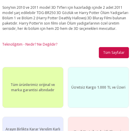
Sony’nin 2010 ve 2011 model 3D TV’leri için hazırladığı içinde 2 adet 2011
model şarj edilebilir TDG-BR250 3D Gözlük ve Harry Potter Ölüm Yadigarları
Bölüm 1 ve Bölüm 2 (Harry Potter Deathly Hallows) 3D Bluray Filmi bulunan
paketidir. Harry Potter’ın son filmi olan Ölüm yadigarlarının özel üretim
serisidir, her iki bölüm için hem 2D hem de 3D seçenekleri mevcuttur.
TeknoEğitim - Nedir? Ne Değildir?
Tüm Sayfalar
Tüm ürünlerimiz orijinal ve
Ücretsiz Kargo 1.000 TL ve Üzeri
marka garantisi altındadır
Arayın Birlikte Karar Verelim Karlı