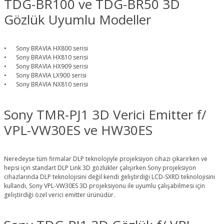
TDG-BR100 ve TDG-BR50 3D
Gözlük Uyumlu Modeller
•
Sony BRAVIA HX800 serisi
•
Sony BRAVIA HX810 serisi
•
Sony BRAVIA HX909 serisi
•
Sony BRAVIA LX900 serisi
•
Sony BRAVIA NX810 serisi
Sony TMR-PJ1 3D Verici Emitter f/
VPL-VW30ES ve HW30ES
Neredeyse tüm firmalar DLP teknolojiyle projeksiyon cihazı çıkarırken ve
hepsi için standart DLP Link 3D gözlükler çalışırken Sony projeksiyon
cihazlarında DLP teknolojisini değil kendi geliştirdiği LCD-SXRD teknolojisini
kullandı, Sony VPL-VW30ES 3D projeksiyonu ile uyumlu çalışabilmesi için
geliştirdiği özel verici emitter ürünüdür.