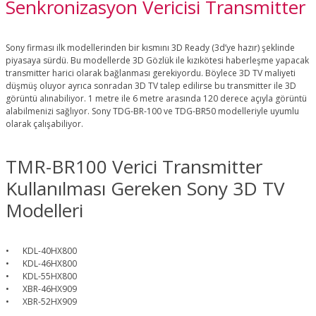
Senkronizasyon Vericisi Transmitter
Sony firması ilk modellerinden bir kısmını 3D Ready (3d’ye hazır) şeklinde
piyasaya sürdü. Bu modellerde 3D Gözlük ile kızıkötesi haberleşme yapacak
transmitter harici olarak bağlanması gerekiyordu. Böylece 3D TV maliyeti
düşmüş oluyor ayrıca sonradan 3D TV talep edilirse bu transmitter ile 3D
görüntü alınabiliyor. 1 metre ile 6 metre arasında 120 derece açıyla görüntü
alabilmenizi sağlıyor. Sony TDG-BR-100 ve TDG-BR50 modelleriyle uyumlu
olarak çalışabiliyor.
TMR-BR100 Verici Transmitter
Kullanılması Gereken Sony 3D TV
Modelleri
•
KDL-40HX800
•
KDL-46HX800
•
KDL-55HX800
•
XBR-46HX909
•
XBR-52HX909