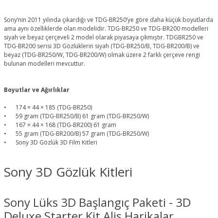
Sony’nin 2011 yılında çıkardığı ve TDG-BR250’ye göre daha küçük boyutlarda
ama aynı özelliklerde olan modelidir. TDG-BR250 ve TDG-BR200 modelleri
siyah ve beyaz çerçeveli 2 model olarak piyasaya çıkmıştır. TDGBR250 ve
TDG-BR200 serisi 3D Gözlüklerin siyah (TDG-BR250/B, TDG-BR200/B) ve
beyaz (TDG-BR250/W, TDG-BR200/W) olmak üzere 2 farklı çerçeve rengi
bulunan modelleri mevcuttur.
Boyutlar ve Ağırlıklar
•
174 × 44 × 185 (TDG-BR250)
•
59 gram (TDG-BR250/B) 61 gram (TDG-BR250/W)
•
167 × 44 × 168 (TDG-BR200) 61 gram
•
55 gram (TDG-BR200/B) 57 gram (TDG-BR250/W)
•
Sony 3D Gözlük 3D Film Kitleri
Sony 3D Gözlük Kitleri
Sony Lüks 3D Başlangıç Paketi - 3D
Deluxe Starter Kit Alis Harikalar