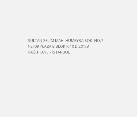
SULTAN SELİM MAH. HÜMEYRA SOK. NO.7
NEF09 PLAZA B BLOK K.10 D.201/B
KAĞITHANE - İSTANBUL