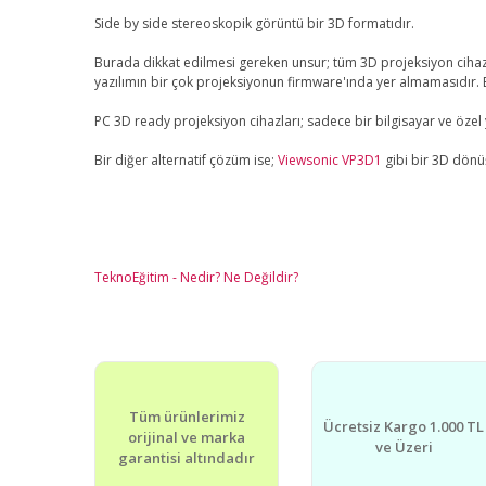
Side by side stereoskopik görüntü bir 3D formatıdır.
Burada dikkat edilmesi gereken unsur; tüm 3D projeksiyon cihaz
yazılımın bir çok projeksiyonun firmware'ında yer almamasıdır. 
PC 3D ready projeksiyon cihazları; sadece bir bilgisayar ve özel
Bir diğer alternatif çözüm ise;
Viewsonic VP3D1
gibi bir 3D dönüş
TeknoEğitim - Nedir? Ne Değildir?
Tüm ürünlerimiz
Ücretsiz Kargo 1.000 TL
orijinal ve marka
ve Üzeri
garantisi altındadır