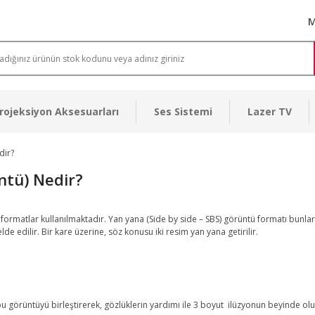
M
rojeksiyon Aksesuarları
Ses Sistemi
Lazer TV
dir?
ntü) Nedir?
ormatlar kullanılmaktadır. Yan yana (Side by side – SBS) görüntü formatı bunla
lde edilir. Bir kare üzerine, söz konusu iki resim yan yana getirilir.
bu görüntüyü birleştirerek, gözlüklerin yardımı ile 3 boyut ilüzyonun beyinde ol