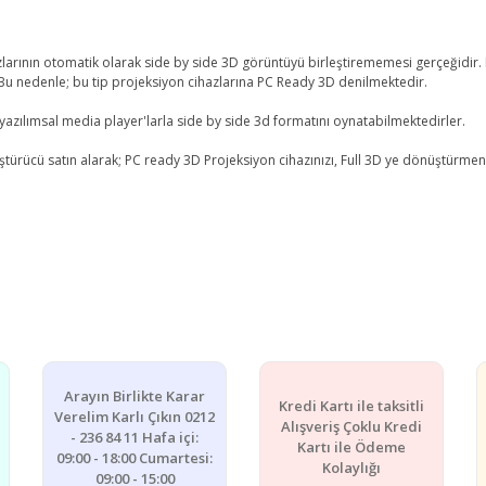
larının otomatik olarak side by side 3D görüntüyü birleştirememesi gerçeğidir.
Bu nedenle; bu tip projeksiyon cihazlarına PC Ready 3D denilmektedir.
 yazılımsal media player'larla side by side 3d formatını oynatabilmektedirler.
türücü satın alarak; PC ready 3D Projeksiyon cihazınızı, Full 3D ye dönüştürmeni
Arayın Birlikte Karar
Kredi Kartı ile taksitli
Verelim Karlı Çıkın 0212
Alışveriş Çoklu Kredi
- 236 84 11 Hafa içi:
Kartı ile Ödeme
09:00 - 18:00 Cumartesi:
Kolaylığı
09:00 - 15:00