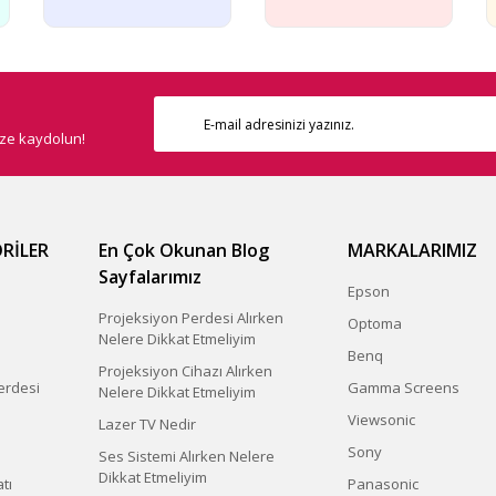
ize kaydolun!
RİLER
En Çok Okunan Blog
MARKALARIMIZ
Sayfalarımız
Epson
Projeksiyon Perdesi Alırken
Optoma
Nelere Dikkat Etmeliyim
Benq
Projeksiyon Cihazı Alırken
erdesi
Gamma Screens
Nelere Dikkat Etmeliyim
Viewsonic
Lazer TV Nedir
Sony
Ses Sistemi Alırken Nelere
Dikkat Etmeliyim
tı
Panasonic