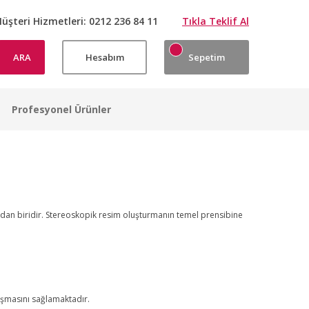
üşteri Hizmetleri:
0212 236 84 11
Tıkla Teklif Al
ARA
Hesabım
Sepetim
Profesyonel Ürünler
rdan biridir. Stereoskopik resim oluşturmanın temel prensibine
uşmasını sağlamaktadır.