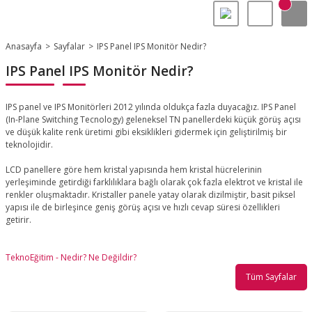
Anasayfa
Sayfalar
IPS Panel IPS Monitör Nedir?
IPS Panel IPS Monitör Nedir?
IPS panel ve IPS Monitörleri 2012 yılında oldukça fazla duyacağız. IPS Panel
(In-Plane Switching Tecnology) geleneksel TN panellerdeki küçük görüş açısı
ve düşük kalite renk üretimi gibi eksiklikleri gidermek için geliştirilmiş bir
teknolojidir.
LCD panellere göre hem kristal yapısında hem kristal hücrelerinin
yerleşiminde getirdiği farklılıklara bağlı olarak çok fazla elektrot ve kristal ile
renkler oluşmaktadır. Kristaller panele yatay olarak dizilmiştir, basit piksel
yapısı ile de birleşince geniş görüş açısı ve hızlı cevap süresi özellikleri
getirir.
TeknoEğitim - Nedir? Ne Değildir?
Tüm Sayfalar