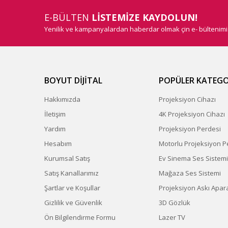
E-BÜLTEN
LİSTEMİZE KAYDOLUN!
Yenilik ve kampanyalardan haberdar olmak çin e- bültenim
BOYUT DİJİTAL
POPÜLER KATEGO
Hakkımızda
Projeksiyon Cihazı
İletişim
4K Projeksiyon Cihazı
Yardım
Projeksiyon Perdesi
Hesabım
Motorlu Projeksiyon P
Kurumsal Satış
Ev Sinema Ses Sistemi
Satış Kanallarımız
Mağaza Ses Sistemi
Şartlar ve Koşullar
Projeksiyon Askı Apara
Gizlilik ve Güvenlik
3D Gözlük
Ön Bilgilendirme Formu
Lazer TV