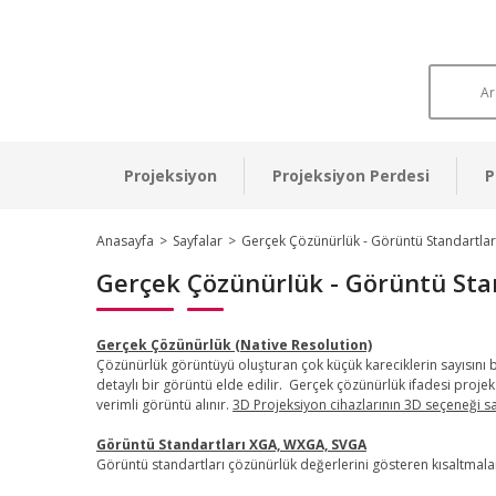
Projeksiyon
Projeksiyon Perdesi
P
Anasayfa
Sayfalar
Gerçek Çözünürlük - Görüntü Standartlar
Gerçek Çözünürlük - Görüntü Stan
Gerçek Çözünürlük (Native Resolution)
Çözünürlük görüntüyü oluşturan çok küçük kareciklerin sayısını be
detaylı bir görüntü elde edilir. Gerçek çözünürlük ifadesi proj
verimli görüntü alınır.
3D Projeksiyon cihazlarının 3D seçeneği sa
Görüntü Standartları XGA, WXGA, SVGA
Görüntü standartları çözünürlük değerlerini gösteren kısaltm