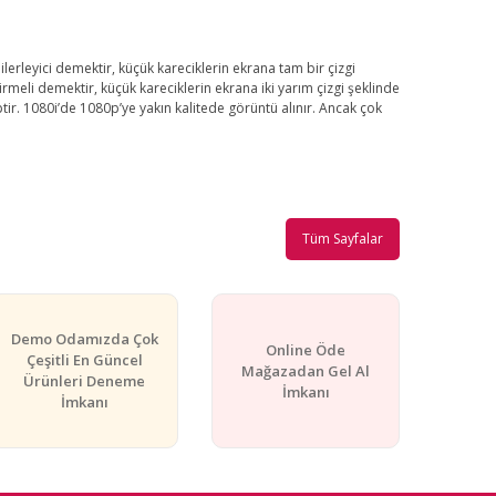
erleyici demektir, küçük kareciklerin ekrana tam bir çizgi
irmeli demektir, küçük kareciklerin ekrana iki yarım çizgi şeklinde
ptir. 1080i’de 1080p’ye yakın kalitede görüntü alınır. Ancak çok
Tüm Sayfalar
Demo Odamızda Çok
Online Öde
Çeşitli En Güncel
Mağazadan Gel Al
Ürünleri Deneme
İmkanı
İmkanı