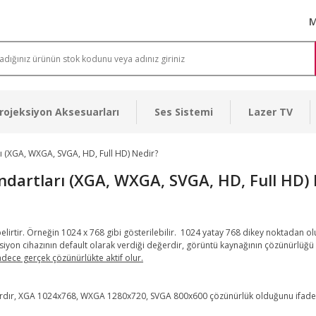
M
rojeksiyon Aksesuarları
Ses Sistemi
Lazer TV
ı (XGA, WXGA, SVGA, HD, Full HD) Nedir?
dartları (XGA, WXGA, SVGA, HD, Full HD) 
lirtir. Örneğin 1024 x 768 gibi gösterilebilir. 1024 yatay 768 dikey noktadan olu
eksiyon cihazının default olarak verdiği değerdir, görüntü kaynağının çözünürl
dece gerçek çözünürlükte aktif olur.
alardır, XGA 1024x768, WXGA 1280x720, SVGA 800x600 çözünürlük olduğunu ifade