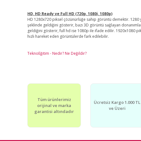
HD, HD Ready ve Full HD (720p, 1080i, 1080p)
HD 1280x720 piksel çözünürlüğe sahip görüntü demektir. 1280 yata
şeklinde geldiğini gösterir, bazı 3D görüntü sağlayan donanımlarda
geldiğini gösterir, full hd ise 1080p ile ifade edilir. 1920x1080 
hızlı hareket eden görüntülerde fark edilebilir.
TeknoEğitim - Nedir? Ne Değildir?
Tüm ürünlerimiz
Ücretsiz Kargo 1.000 TL
orijinal ve marka
ve Üzeri
garantisi altındadır