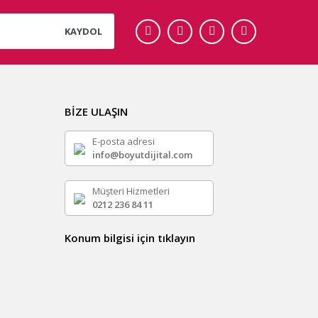
KAYDOL
BİZE ULAŞIN
E-posta adresi
info@boyutdijital.com
Müşteri Hizmetleri
0212 236 84 11
Konum bilgisi için tıklayın