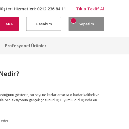
üşteri Hizmetleri:
0212 236 84 11
Tıkla Teklif Al
ARA
Hesabım
Sepetim
Profesyonel Ürünler
Nedir?
ştuğunu gösterir, bu sayı ne kadar artarsa o kadar kalilteli ve
üğü ile projeksiyonun gerçek çözünürlüğü uyumlu olduğunda en
 eder.