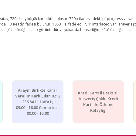
y, 720 dikey küçük karecikten oluşur. 720p ifadesindeki "p” progressive yani il
 HD Ready ifadesi bulunur, 1080i ile ifade edilir, "i” interlaced yani arayerleşt
piksel çözünürlüğe sahip görüntüdür ve yukarıda bahsettiğimiz "p” özelliğine sahi
Arayın Birlikte Karar
Kredi Kartı ile taksitli
Verelim Karlı Çıkın 0212
Alışveriş Çoklu Kredi
- 236 84 11 Hafa içi:
Kartı ile Ödeme
09:00 - 18:00 Cumartesi:
Kolaylığı
09:00 - 15:00