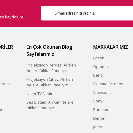
ize kaydolun!
RİLER
En Çok Okunan Blog
MARKALARIMIZ
Sayfalarımız
Epson
Projeksiyon Perdesi Alırken
Optoma
Nelere Dikkat Etmeliyim
Benq
Projeksiyon Cihazı Alırken
erdesi
Gamma Screens
Nelere Dikkat Etmeliyim
Viewsonic
Lazer TV Nedir
Sony
Ses Sistemi Alırken Nelere
Dikkat Etmeliyim
tı
Panasonic
Denon
Jamo