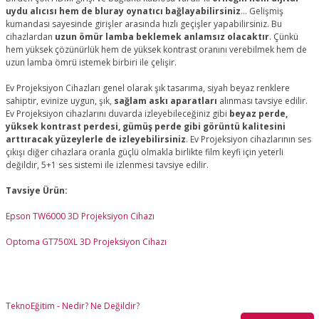
uydu alıcısı hem de bluray oynatıcı bağlayabilirsiniz
... Gelişmiş
kumandası sayesinde girişler arasında hızlı geçişler yapabilirsiniz. Bu
cihazlardan
uzun ömür lamba beklemek anlamsız olacaktır
. Çünkü
hem yüksek çözünürlük hem de yüksek kontrast oranını verebilmek hem de
uzun lamba ömrü istemek birbiri ile çelişir.
Ev Projeksiyon Cihazları genel olarak şık tasarıma, siyah beyaz renklere
sahiptir, evinize uygun, şık,
sağlam askı aparatları
alınması tavsiye edilir.
Ev Projeksiyon cihazlarını duvarda izleyebileceğiniz gibi
beyaz perde,
yüksek kontrast perdesi, gümüş perde gibi görüntü kalitesini
arttıracak yüzeylerle de izleyebilirsiniz
. Ev Projeksiyon cihazlarının ses
çıkışı diğer cihazlara oranla güçlü olmakla birlikte film keyfi için yeterli
değildir, 5+1 ses sistemi ile izlenmesi tavsiye edilir.
Tavsiye Ürün:
Epson TW6000 3D Projeksiyon Cihazı
Optoma GT750XL 3D Projeksiyon Cihazı
TeknoEğitim - Nedir? Ne Değildir?