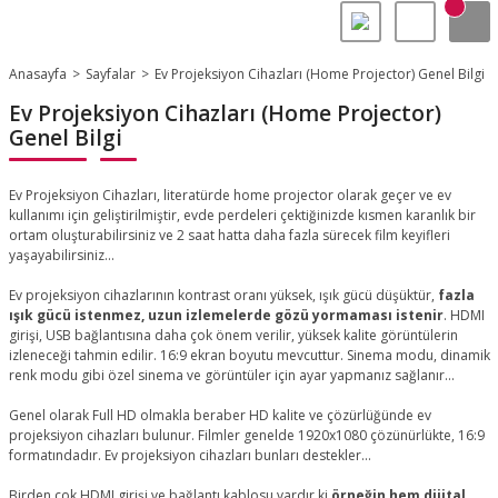
Anasayfa
Sayfalar
Ev Projeksiyon Cihazları (Home Projector) Genel Bilgi
Ev Projeksiyon Cihazları (Home Projector)
Genel Bilgi
Ev Projeksiyon Cihazları, literatürde home projector olarak geçer ve ev
kullanımı için geliştirilmiştir, evde perdeleri çektiğinizde kısmen karanlık bir
ortam oluşturabilirsiniz ve 2 saat hatta daha fazla sürecek film keyifleri
yaşayabilirsiniz...
Ev projeksiyon cihazlarının kontrast oranı yüksek, ışık gücü düşüktür,
fazla
ışık gücü istenmez, uzun izlemelerde gözü yormaması istenir
. HDMI
girişi, USB bağlantısına daha çok önem verilir, yüksek kalite görüntülerin
izleneceği tahmin edilir. 16:9 ekran boyutu mevcuttur. Sinema modu, dinamik
renk modu gibi özel sinema ve görüntüler için ayar yapmanız sağlanır...
Genel olarak Full HD olmakla beraber HD kalite ve çözürlüğünde ev
projeksiyon cihazları bulunur. Filmler genelde 1920x1080 çözünürlükte, 16:9
formatındadır. Ev projeksiyon cihazları bunları destekler...
Birden çok HDMI girişi ve bağlantı kablosu vardır ki
örneğin hem dijital