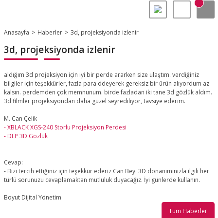
Anasayfa
Haberler
3d, projeksiyonda izlenir
3d, projeksiyonda izlenir
aldığım 3d projeksiyon için iyi bir perde ararken size ulaştım. verdiğiniz
bilgiler için teşekkürler, fazla para ödeyerek gereksiz bir ürün alıyordum az
kalsın. perdemden çok memnunum. birde fazladan iki tane 3d gözlük aldım.
3d filmler projeksiyondan daha güzel seyrediliyor, tavsiye ederim.
M. Can Çelik
- XBLACK XGS-240 Storlu Projeksiyon Perdesi
- DLP 3D Gözlük
Cevap:
- Bizi tercih ettiğiniz için teşekkür ederiz Can Bey. 3D donanımınızla ilgili her
türlü sorunuzu cevaplamaktan mutluluk duyacağız. İyi günlerde kullanın.
Boyut Dijital Yönetim
Tüm Haberler